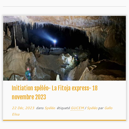
Initiation spéléo- La Fitoja express- 18
novembre 2023
22 Déc, 2023
dans
Spéléo
étiqueté
GUCEM
/
Spéléo
par
Gallo
Elisa