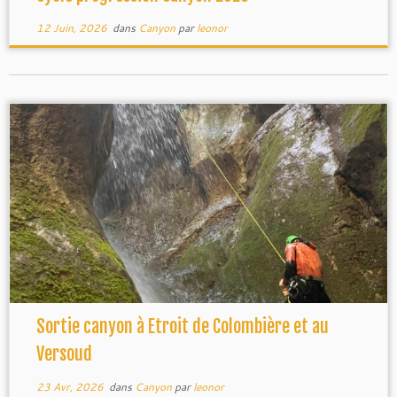
12 Juin, 2026
dans
Canyon
par
leonor
Sortie canyon à Etroit de Colombière et au
Versoud
23 Avr, 2026
dans
Canyon
par
leonor