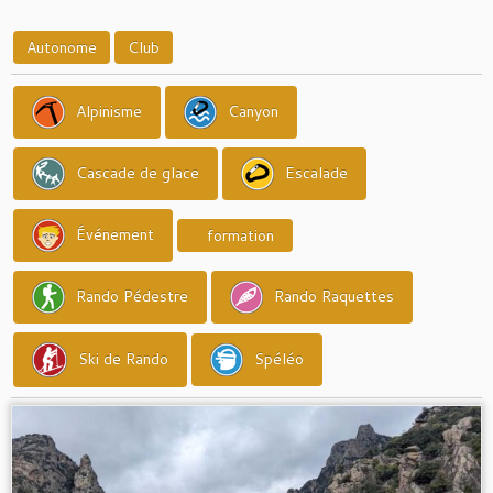
Autonome
Club
Alpinisme
Canyon
Cascade de glace
Escalade
Événement
formation
Rando Pédestre
Rando Raquettes
Ski de Rando
Spéléo