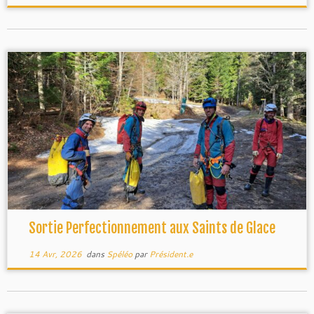
Sortie Perfectionnement aux Saints de Glace
14 Avr, 2026
dans
Spéléo
par
Président.e