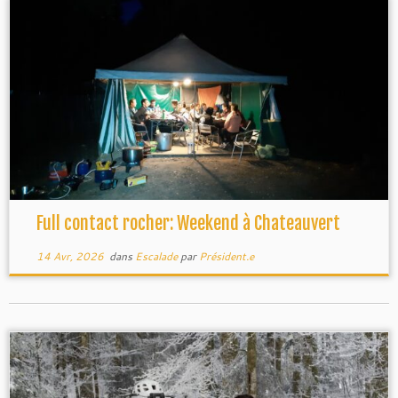
Full contact rocher: Weekend à Chateauvert
14 Avr, 2026
dans
Escalade
par
Président.e