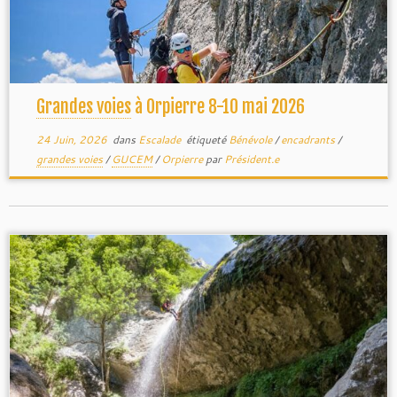
grandes voies
Gucem
Grandes voies
à Orpierre 8-10 mai 2026
24 Juin, 2026
dans
Escalade
étiqueté
Bénévole
/
encadrants
/
grandes voies
/
GUCEM
/
Orpierre
par
Président.e