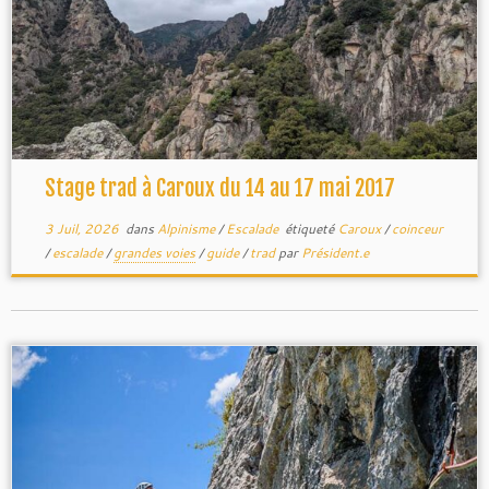
Stage trad à Caroux du 14 au 17 mai 2017
3 Juil, 2026
dans
Alpinisme
/
Escalade
étiqueté
Caroux
/
coinceur
/
escalade
/
grandes voies
/
guide
/
trad
par
Président.e
grande voie