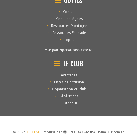
OUTILS
Contact
Mentions légales
Ressources Montagne
Ressources Escalade
Topos
Pour participer au site, c’est ici !
LE CLUB
Avantages
Listes de diffusion
Organisation du club
Fédérations
Historique
·
© 2026
GUCEM
·
Propulsé par
·
Réalisé avec the
Thème Customizr
·