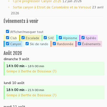
Cycle progression Canyon 2026
12 juin 2026
Sortie canyon à Etroit de Colombière et au Versoud
23 avril
2026
Événements à venir
Afficher/masquer tout
Club
Escalade
SAE
Alpinisme
Spéléo
Canyon
Ski de rando
Randonnée
Événements
Août 2026
dimanche
9
août
14 h 00 min
– 18 h 00 min
Grimpe à Berthe de Boissieux (?)
lundi
10
août
18 h 00 min
– 21 h 00 min
Grimpe à Berthe de Boissieux (?)
mardi
11
août