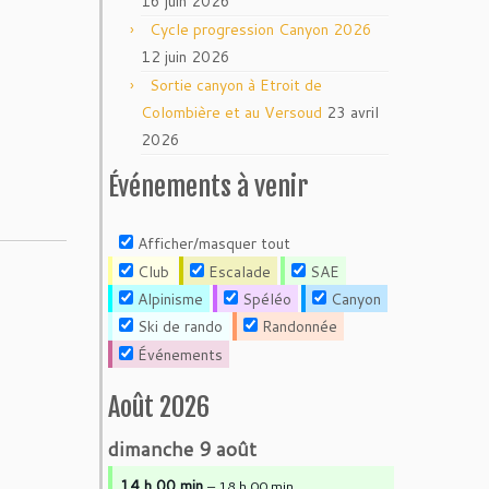
16 juin 2026
Cycle progression Canyon 2026
12 juin 2026
Sortie canyon à Etroit de
Colombière et au Versoud
23 avril
2026
Événements à venir
Afficher/masquer tout
Club
Escalade
SAE
Alpinisme
Spéléo
Canyon
Ski de rando
Randonnée
Événements
Août 2026
dimanche
9
août
14 h 00 min
– 18 h 00 min