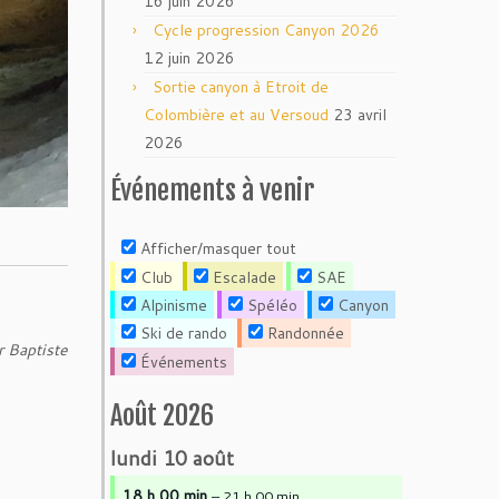
16 juin 2026
Cycle progression Canyon 2026
12 juin 2026
Sortie canyon à Etroit de
Colombière et au Versoud
23 avril
2026
Événements à venir
Afficher/masquer tout
Club
Escalade
SAE
Alpinisme
Spéléo
Canyon
Ski de rando
Randonnée
r Baptiste
Événements
Août 2026
lundi
10
août
18 h 00 min
– 21 h 00 min