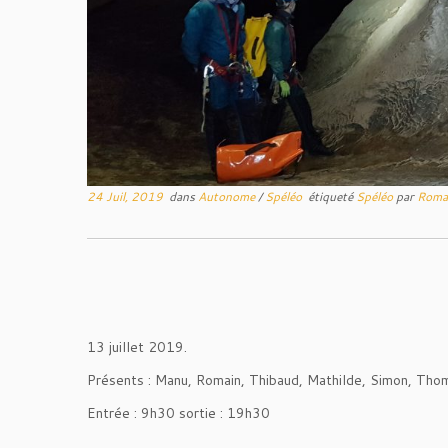
24 Juil, 2019
dans
Autonome
/
Spéléo
étiqueté
Spéléo
par
Roma
13 juillet 2019.
Présents : Manu, Romain, Thibaud, Mathilde, Simon, Tho
Entrée : 9h30 sortie : 19h30