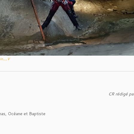
in__V
CR rédigé pa
mas, Océane et Baptiste