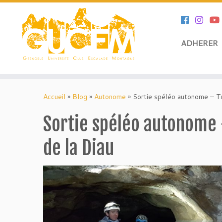
ADHERER
Skip
to
Accueil
»
Blog
»
Autonome
»
Sortie spéléo autonome – Tr
content
Sortie spéléo autonome 
de la Diau