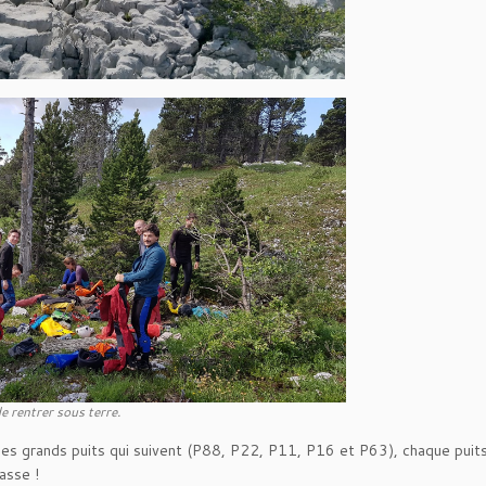
e rentrer sous terre.
 des grands puits qui suivent (P88, P22, P11, P16 et P63), chaque puit
asse !