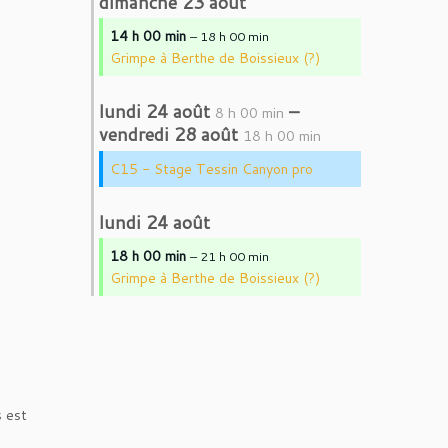
dimanche
23
août
14 h 00 min
– 18 h 00 min
Grimpe à Berthe de Boissieux (?)
lundi
24
août
–
8 h 00 min
vendredi
28
août
18 h 00 min
C15 - Stage Tessin Canyon pro
lundi
24
août
18 h 00 min
– 21 h 00 min
Grimpe à Berthe de Boissieux (?)
s est