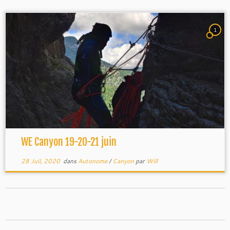
1
WE Canyon 19-20-21 juin
28 Juil, 2020
dans
Autonome
/
Canyon
par
Will