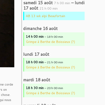
samedi
15
août
–
lundi
7 h 00 min
17
août
21 h 00 min
AB 13 wk alpi Beaufortain
dimanche
16
août
14 h 00 min
– 18 h 00 min
Grimpe à Berthe de Boissieux (?)
lundi
17
août
18 h 00 min
– 21 h 00 min
Grimpe à Berthe de Boissieux (?)
mardi
18
août
 une corde
18 h 30 min
– 20 h 00 min
rs on
Grimpe à Berthe de Boissieux (?)
d chose.
qui nous