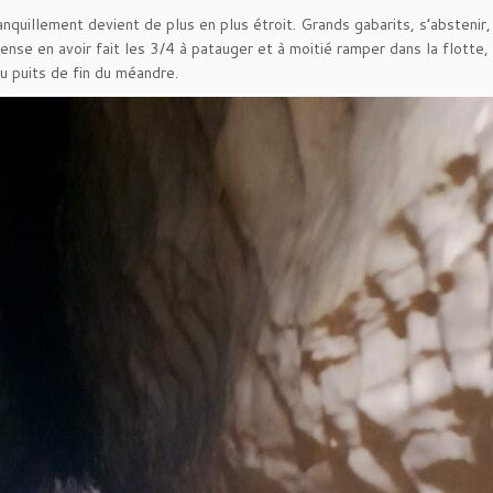
quillement devient de plus en plus étroit. Grands gabarits, s’abstenir,
nse en avoir fait les 3/4 à patauger et à moitié ramper dans la flotte, 
u puits de fin du méandre.