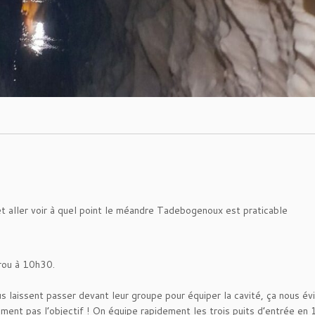
e et aller voir à quel point le méandre Tadebogenoux est praticable
rou à 10h30.
s laissent passer devant leur groupe pour équiper la cavité, ça nous év
ement pas l’objectif ! On équipe rapidement les trois puits d’entrée en