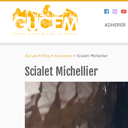
ADHERER
Skip
to
Accueil
»
Blog
»
Autonome
»
Scialet Michellier
content
Scialet Michellier