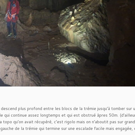
 on descend plus profond entre les blocs de la trémie jusqu’à tomber sur
le qui continue assez longtemps et qui est obstrué âpres 50m. (d’ailleu
a topo qu’on avait récupéré, c’est rigolo mais on n’aboutit pas sur gran
̀ gauche de la trémie qui termine sur une escalade facile mais engagée, 