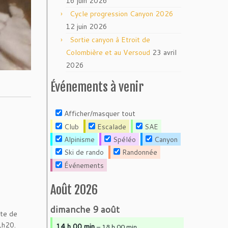
16 juin 2026
Cycle progression Canyon 2026
12 juin 2026
Sortie canyon à Etroit de
Colombière et au Versoud
23 avril
2026
Événements à venir
Afficher/masquer tout
Club
Escalade
SAE
Alpinisme
Spéléo
Canyon
Ski de rando
Randonnée
Événements
Août 2026
dimanche
9
août
ite de
 1h20.
14 h 00 min
– 18 h 00 min