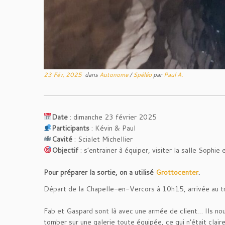
23 Fév, 2025
dans
Autonome
/
Spéléo
par
Paul A.
Date
: dimanche 23 février 2025
Participants
: Kévin & Paul
Cavité
: Scialet Michellier
Objectif
: s’entrainer à équiper, visiter la salle Sophi
Pour préparer la sortie, on a utilisé
Grottocenter
.
Départ de la Chapelle-en-Vercors à 10h15, arrivée au t
Fab et Gaspard sont là avec une armée de client… Ils nou
tomber sur une galerie toute équipée, ce qui n’était clair