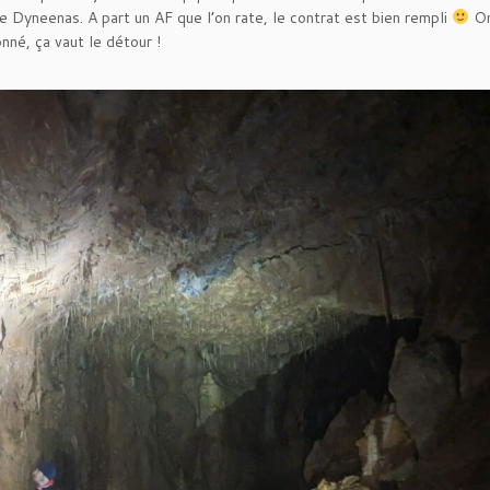
e Dyneenas. A part un AF que l’on rate, le contrat est bien rempli
On
onné, ça vaut le détour !