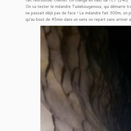
fait rebrousser chemin. On mange en haut de l’E7 (14h).
On va tester le méandre Tadebougenoux, qui démarre tran
ne passait déjà pas de face ! Le méandre fait 300m, on pe
qu’au bout de 45min dans un sens on repart sans arriver a