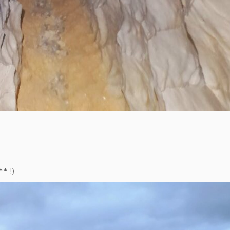
** !)