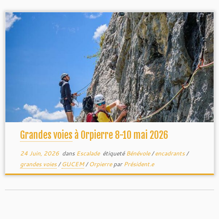
grande voie
grandes voies
Gucem
Grandes voies
à Orpierre 8-10 mai 2026
24 Juin, 2026
dans
Escalade
étiqueté
Bénévole
/
encadrants
/
grandes voies
/
GUCEM
/
Orpierre
par
Président.e