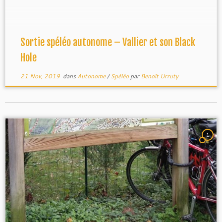
d’approche […]
Sortie spéléo autonome – Vallier et son Black
Hole
21 Nov, 2019
dans
Autonome
/
Spéléo
par
Benoît Urruty
1
Gucem
.