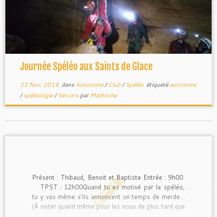
Journée Spéléo aux Saints de Glace
21 Nov, 2019
dans
Autonome
/
Club
/
Spéléo
étiqueté
autonome
/
spéléologie
/
Vercors
par
Mathoche
Présent : Thibaud, Benoit et Baptiste Entrée : 9h00
TPST : 12h00Quand tu es motivé par la spéléo,
tu y vas même s’ils annoncent un temps de merde…
(À noter quand même pour les nous de plus tard que
c’est quand même chiant de faire 2h de marche