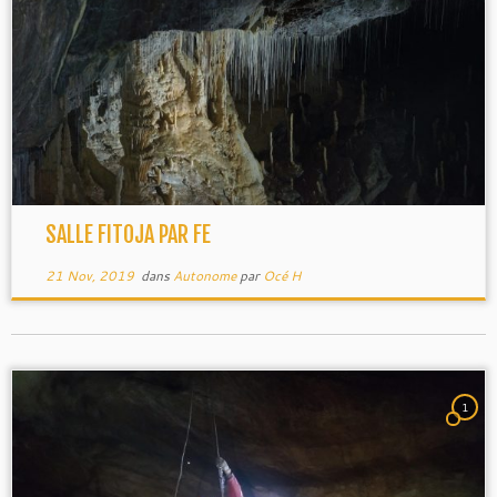
SALLE FITOJA PAR FE
21 Nov, 2019
dans
Autonome
par
Océ H
1
Gucem
.