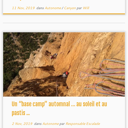
11 Nov, 2019
dans
Autonome
/
Canyon
par
Will
Grande Voie
Grande Voie
,
Un “base camp” automnal … au soleil et au
pastis ...
2 Nov, 2019
dans
Autonome
par
Responsable Escalade