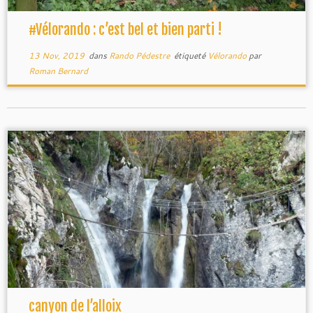
#Vélorando : c’est bel et bien parti !
13 Nov, 2019
dans
Rando Pédestre
étiqueté
Vélorando
par
Roman Bernard
canyon de l’alloix