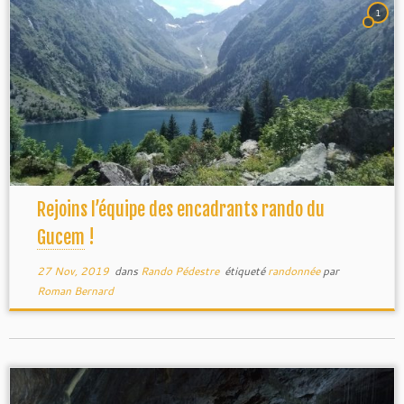
1
Gucem
Rejoins l’équipe des encadrants rando du
Gucem
!
27 Nov, 2019
dans
Rando Pédestre
étiqueté
randonnée
par
Roman Bernard