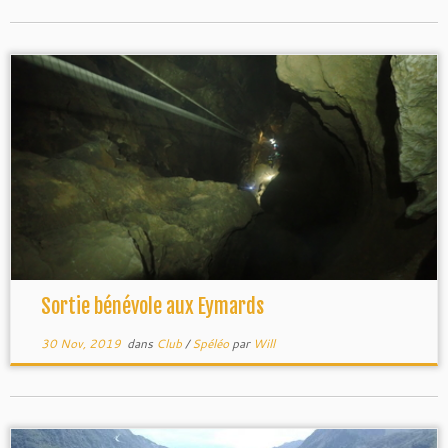
Sortie bénévole aux Eymards
30 Nov, 2019
dans
Club
/
Spéléo
par
Will