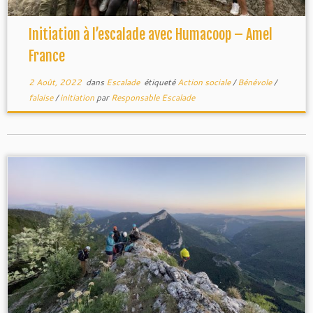
Initiation à l’escalade avec Humacoop – Amel
France
2 Août, 2022
dans
Escalade
étiqueté
Action sociale
/
Bénévole
/
falaise
/
initiation
par
Responsable Escalade
Gucem