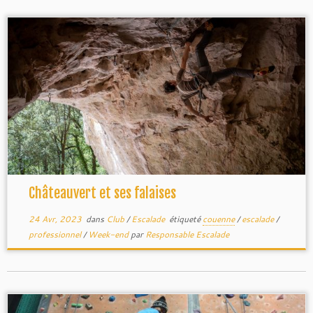
Châteauvert et ses falaises
24 Avr, 2023
dans
Club
/
Escalade
étiqueté
couenne
/
escalade
/
professionnel
/
Week-end
par
Responsable Escalade