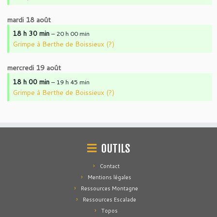
mardi
18
août
18 h 30 min
– 20 h 00 min
Grimpe à Berthe de Boissieux (?)
mercredi
19
août
18 h 00 min
– 19 h 45 min
Grimpe à Berthe de Boissieux (?)
OUTILS
Contact
Mentions légales
Ressources Montagne
Ressources Escalade
Topos