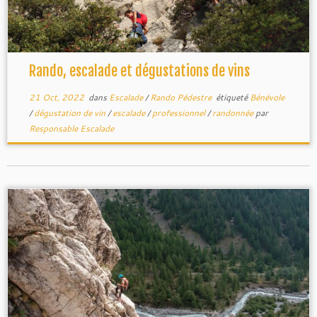
Rando, escalade et dégustations de vins
21 Oct, 2022
dans
Escalade
/
Rando Pédestre
étiqueté
Bénévole
/
dégustation de vin
/
escalade
/
professionnel
/
randonnée
par
Responsable Escalade
grandes voies