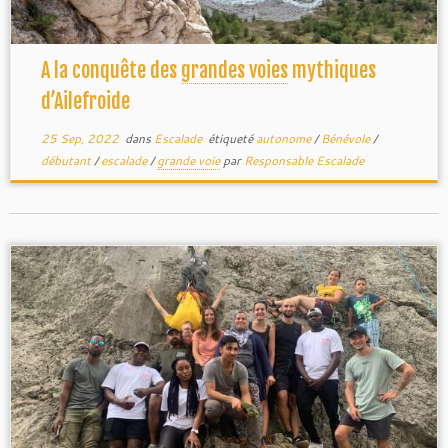
A la conquête des
grandes voies
mythiques
d’Ailefroide
25 Sep, 2022
dans
Escalade
étiqueté
autonome
/
Bénévole
/
débutant
/
escalade
/
grande voie
par
Responsable Escalade
GUCEM