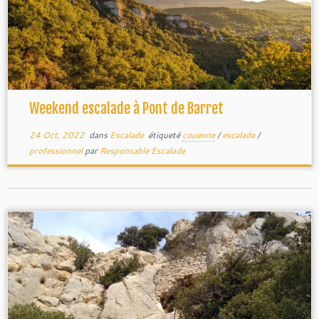
Weekend escalade à Pont de Barret
24 Oct, 2022
dans
Escalade
étiqueté
couenne
/
escalade
/
professionnel
par
Responsable Escalade