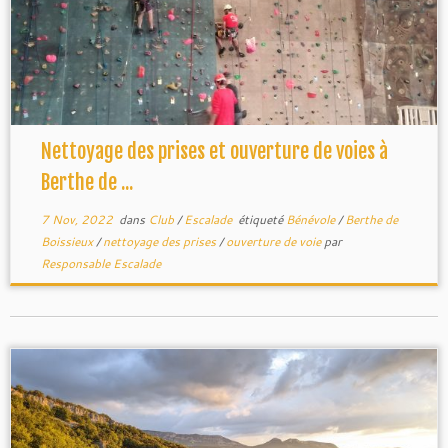
GUCEM
.
Nettoyage des prises et ouverture de voies à
Berthe de ...
7 Nov, 2022
dans
Club
/
Escalade
étiqueté
Bénévole
/
Berthe de
Boissieux
/
nettoyage des prises
/
ouverture de voie
par
Responsable Escalade