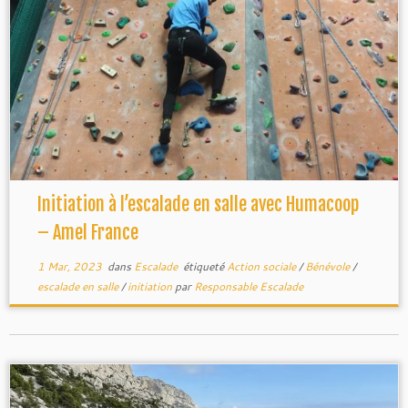
GUCEM
Initiation à l’escalade en salle avec Humacoop
– Amel France
1 Mar, 2023
dans
Escalade
étiqueté
Action sociale
/
Bénévole
/
escalade en salle
/
initiation
par
Responsable Escalade